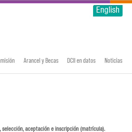
English
misión
Arancel y Becas
DCII en datos
Noticias
, selección, aceptación e inscripción (matrícula).