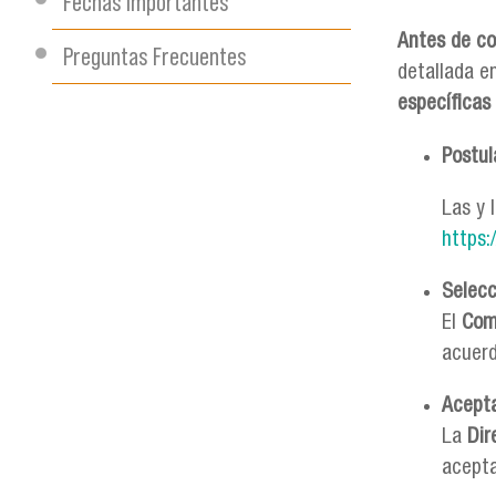
Fechas Importantes
Antes de c
Preguntas Frecuentes
detallada e
específicas
Postul
Las y 
https:
Selecc
El
Com
acuer
Acepta
La
Dir
acepta