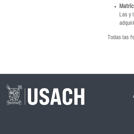
Matríc
Las y 
adquir
Todas las f