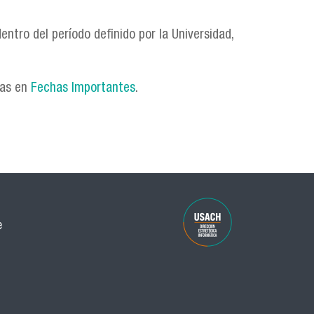
ntro del período definido por la Universidad,
das en
Fechas Importantes
.
e