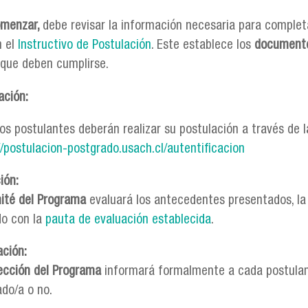
omenzar
,
debe revisar la información necesaria para complet
n el
Instructivo de Postulación
. Este establece los
documento
que deben cumplirse.
ación:
los postulantes deberán realizar su postulación a través de 
//postulacion-postgrado.usach.cl/autentificacion
ión:
ité del Programa
evaluará los antecedentes presentados, la 
do con la
pauta de evaluación establecida
.
ción:
ección del Programa
informará formalmente a cada postulante
do/a o no.