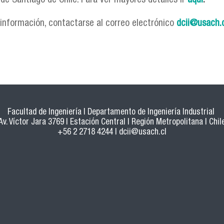
 de Santiago de Chile. Para ver mayores detalles ir
aquí
.
información, contactarse al correo electrónico
dcii@usach.
Facultad de Ingeniería | Departamento de Ingeniería Industrial
Av. Víctor Jara 3769 | Estación Central | Región Metropolitana | Chil
+56 2 2718 4244 |
dcii@usach.cl