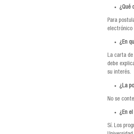
¿Qué d
Para postula
electrónico
¿En qu
La carta de
debe explic
su interés.
¿La po
No se conte
¿En el
Sí. Los pro