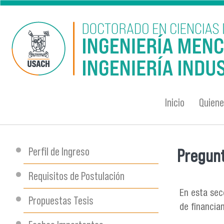
Pasar al contenido principal
Inicio
Quien
Perfil de Ingreso
Pregun
Se encu
Requisitos de Postulación
En esta sec
Propuestas Tesis
de financia