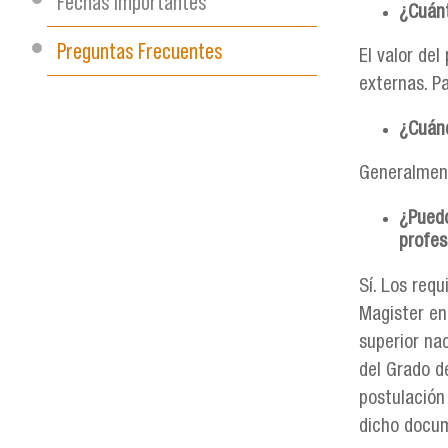
Fechas Importantes
¿Cuánt
Preguntas Frecuentes
El valor de
externas. P
¿Cuánd
Generalment
¿Puedo
profes
Sí. Los requ
Magister en
superior na
del Grado d
postulación
dicho docum