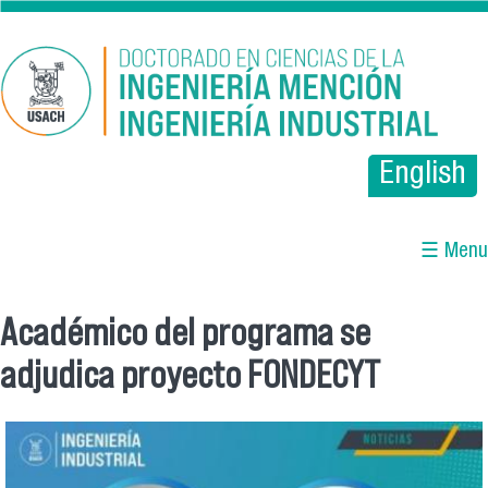
Pasar al contenido principal
English
☰ Menu
Académico del programa se
Se encuentra usted aquí
adjudica proyecto FONDECYT